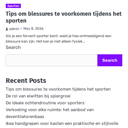
Sporten
Tips om blessures te voorkomen tijdens het
sporten
May 8, 2026
admin
Als je een fervent sporter bent, weet je hoe ontmoedigend een
blessure kan zijn. Het kan je niet alleen fysiek…
Search
Search
Recent Posts
Tips om blessures te voorkomen tijdens het sporten
De rol van eiwitten bij spiergroei
De ideale ochtendroutine voor sporters
Verkoeling voor elke ruimte: het aanbod van
deventilatorenbaas
Ikea handgrepen voor kasten een praktische en stijlvolle