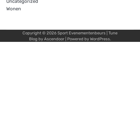
Uncategorized
Wonen
Copyright © 2026
Sport Evenementenbeurs
| Tune
Blog by
Ascendoor
| Powered by
WordPress
.